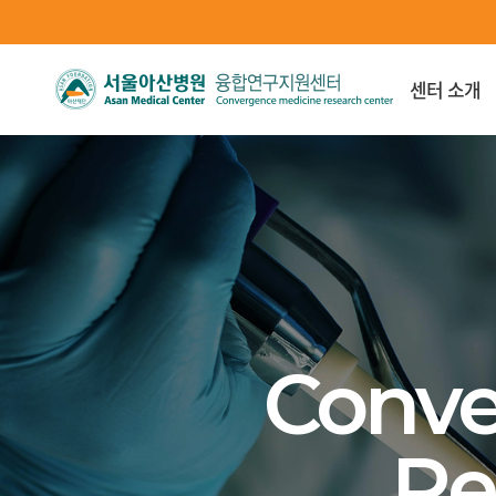
센터 소개
분자세
Conve
Re