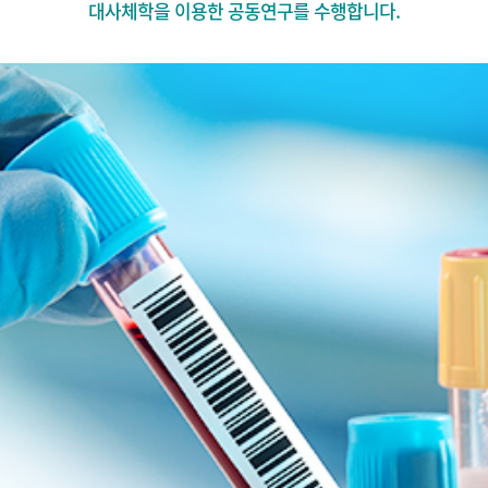
대사체학을 이용한 공동연구를 수행합니다.
대사체분석실
임상단백질체분석실
응용항체 및 치료물질 개발실
약물대사 및 약동력학 평가실
생명정보분석실