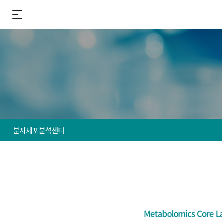
분자세포분석센터
센터 소개
질환동물자원센터
바이오이미징센터
Metabolomics C