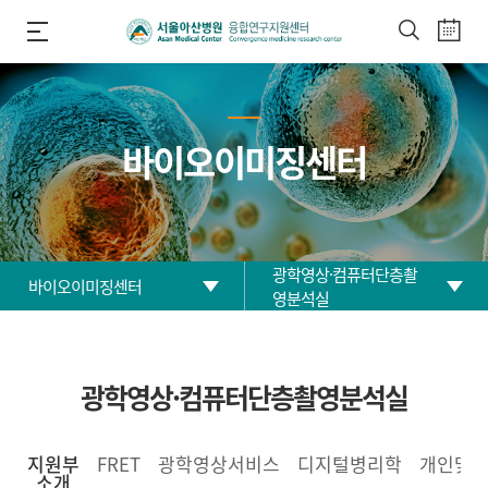
바이오이미징센터
광학영상·컴퓨터단층촬
바이오이미징센터
영분석실
센터 소개
자기공명·초음파분석실
광학영상·컴퓨터단층촬영분석실
질환동물자원센터
양전자방출단층촬영분석실
바이오이미징센터
광학영상·
지원부
FRET
광학영상서비스
디지털병리학
개인맞
컴퓨터단층촬영분석실
소개