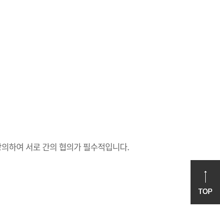
아산생명과학연구원
의생명연구소
임상의학연구소
임상시험센터
임상연구심의위원회
의공학연구소
조직세포자원센터
빅데이터연구센터
R&D사업단
과 상의하여 서로 간의 협의가 필수적입니다.
세포치료센터
임상연구보호센터
신약개발지원센터
항암유효성평가지원센터
뇌은행