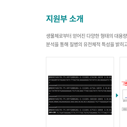
대사체분석실
정보광장
지원부 소개
임상단백질체
응용항체 및
생물체로부터 얻어진 다양한 형태의 대용량 차세대 시퀀싱 
치료물질 개발
분석을 통해 질병의 유전체적 특성을 밝히고,
약물대사 및
약동력학 평가
생명정보분석