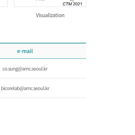
e-mail
co.sung@amc.seoul.kr
bicorelab@amc.seoul.kr