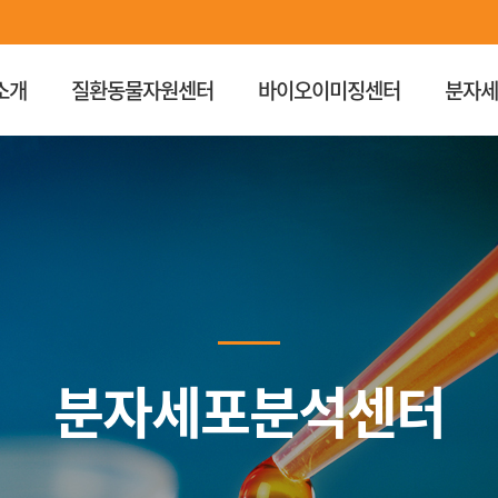
소개
질환동물자원센터
바이오이미징센터
분자
분자세포분석센터