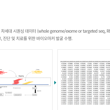
분석실
데이터 (whole genome/exome or targeted seq, RNA-seq, 
실
 진단 및 치료를 위한 바이오마커 발굴 수행.
실
실