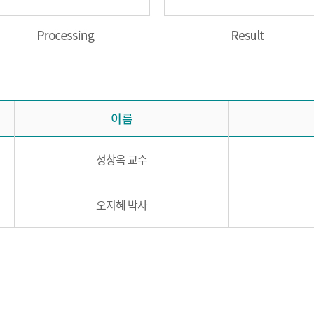
이름
성창옥 교수
오지혜 박사