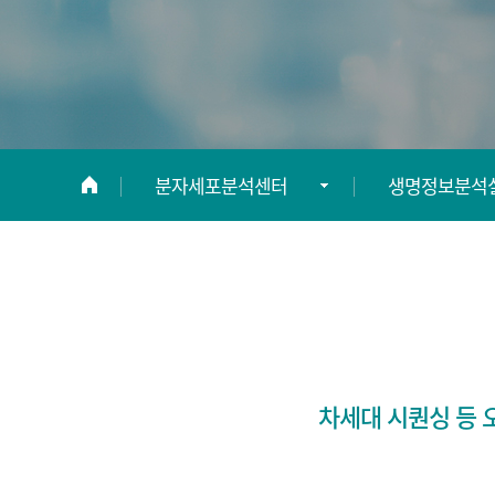
분자세포분석센터
생명정보분석
센터 소개
고효율
생리활성물질
분석실(HTS)
질환동물자원센터
세포영상분석
바이오이미징센터
차세대 시퀀싱 등 
유세포분석실
분자세포분석센터