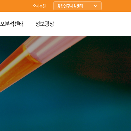
오시는길
융합연구지원센터
아산생명과학연구원
세포분석센터
정보광장
의생명연구소
임상의학연구소
임상시험센터
임상연구심의위원회
연구자DB
통합검색
연구관리
의공학연구소
조직세포자원센터
빅데이터연구센터
R&D사업단
세포치료센터
임상연구보호센터
신약개발지원센터
항암유효성평가지원센터